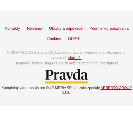
Kontakty
Reklama
Otázky a odpovede
Podmienky používania
Cookies
GDPR
© OUR MEDIA SR a. s. 2026. Autorské práva sú vyhradené a vykonáva ich
vydavateľ,
viac info
.
Blogovací systém Blog.Pravda.sk beží na technológií Wordpress.
Kompletný video servis pre OUR MEDIA SR a.s. zabezpečuje
ARBERTO GROUP
s.r.o.
.