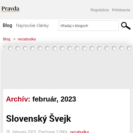
Registrácia
Prihlásenie
Blog
Najnovšie články
Najčítanejšie články
Blog
>
nezabudka
Najkomentovanejšie články
Zoznam blogov
Komerčné blogy
Archív:
február, 2023
Slovenský Švejk
25. februára 2023, Prečítané 3 090x,
nezabudka