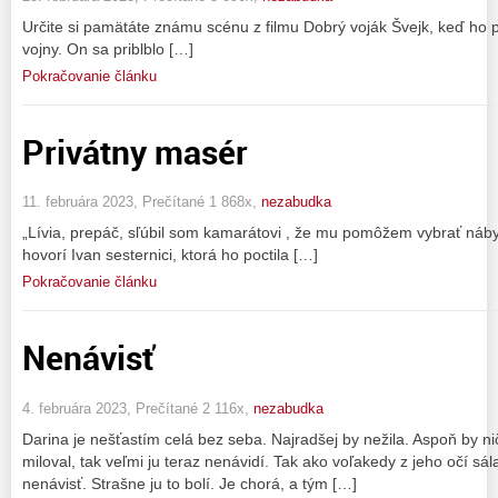
Určite si pamätáte známu scénu z filmu Dobrý voják Švejk, keď ho
vojny. On sa priblblo […]
Pokračovanie článku
Privátny masér
11. februára 2023, Prečítané 1 868x,
nezabudka
„Lívia, prepáč, sľúbil som kamarátovi , že mu pomôžem vybrať náby
hovorí Ivan sesternici, ktorá ho poctila […]
Pokračovanie článku
Nenávisť
4. februára 2023, Prečítané 2 116x,
nezabudka
Darina je nešťastím celá bez seba. Najradšej by nežila. Aspoň by nič
miloval, tak veľmi ju teraz nenávidí. Tak ako voľakedy z jeho očí sála
nenávisť. Strašne ju to bolí. Je chorá, a tým […]